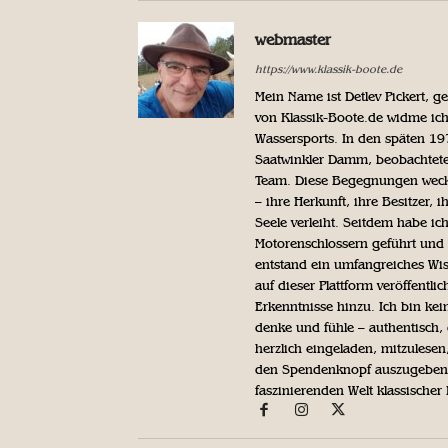
webmaster
https://www.klassik-boote.de
Mein Name ist Detlev Pickert, 
von Klassik-Boote.de widme ich
Wassersports. In den späten 1
Saatwinkler Damm, beobachtete 
Team. Diese Begegnungen weckte
– ihre Herkunft, ihre Besitzer, 
Seele verleiht. Seitdem habe ic
Motorenschlossern geführt und 
entstand ein umfangreiches Wis
auf dieser Plattform veröffentl
Erkenntnisse hinzu. Ich bin kein
denke und fühle – authentisch, 
herzlich eingeladen, mitzulesen
den Spendenknopf auszugeben. 
faszinierenden Welt klassischer