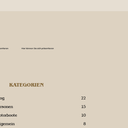
KATEGORIEN
log
22
ersonen
15
otorboote
10
llgemein
8