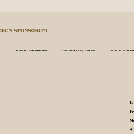
EREN SPONSOREN!
B
P
M
A