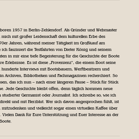
geboren 1957 in Berlin-Zehlendorf. Als Gründer und Webmaster
 mich mit großer Leidenschaft dem kulturellen Erbe des
970er Jahren, während meiner Tätigkeit im Großkauf am
ich fasziniert die Testfahrten von Dieter König und seinem
n in mir eine tiefe Begeisterung für die Geschichte der Boote
ihre Erlebnisse. Es ist diese „Provenienz“, die einem Boot seine
h hunderte Interviews mit Bootsbauern, Werftbesitzern und
in Archiven, Bibliotheken und Fachmagazinen recherchiert. So
sen, das ich nun – nach einer längeren Pause – Stück für Stück
iche. Jede Geschichte bleibt offen, denn täglich kommen neue
 studierter Germanist oder Journalist. Ich schreibe so, wie ich
direkt und mit Herzblut. Wer sich davon angesprochen fühlt, ist
, mitzudenken und vielleicht sogar einen virtuellen Kaffee über
Vielen Dank für Eure Unterstützung und Euer Interesse an der
 Boote.