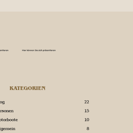
KATEGORIEN
log
22
ersonen
15
otorboote
10
llgemein
8