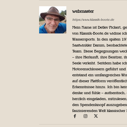
webmaster
https://www.klassik-boote.de
Mein Name ist Detlev Pickert, 
von Klassik-Boote.de widme ich
Wassersports. In den späten 1
Saatwinkler Damm, beobachtete 
Team. Diese Begegnungen weckte
– ihre Herkunft, ihre Besitzer, 
Seele verleiht. Seitdem habe ic
Motorenschlossern geführt und 
entstand ein umfangreiches Wis
auf dieser Plattform veröffentl
Erkenntnisse hinzu. Ich bin kein
denke und fühle – authentisch, 
herzlich eingeladen, mitzulesen
den Spendenknopf auszugeben. 
faszinierenden Welt klassischer