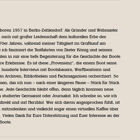
geboren 1957 in Berlin-Zehlendorf. Als Gründer und Webmaster
 mich mit großer Leidenschaft dem kulturellen Erbe des
970er Jahren, während meiner Tätigkeit im Großkauf am
ich fasziniert die Testfahrten von Dieter König und seinem
n in mir eine tiefe Begeisterung für die Geschichte der Boote
ihre Erlebnisse. Es ist diese „Provenienz“, die einem Boot seine
h hunderte Interviews mit Bootsbauern, Werftbesitzern und
in Archiven, Bibliotheken und Fachmagazinen recherchiert. So
sen, das ich nun – nach einer längeren Pause – Stück für Stück
iche. Jede Geschichte bleibt offen, denn täglich kommen neue
 studierter Germanist oder Journalist. Ich schreibe so, wie ich
direkt und mit Herzblut. Wer sich davon angesprochen fühlt, ist
, mitzudenken und vielleicht sogar einen virtuellen Kaffee über
Vielen Dank für Eure Unterstützung und Euer Interesse an der
 Boote.