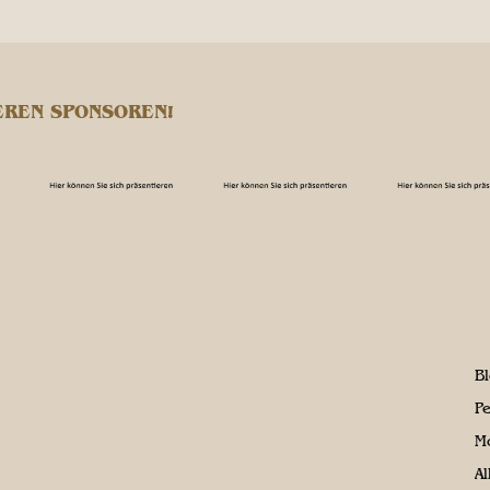
EREN SPONSOREN!
B
P
M
A