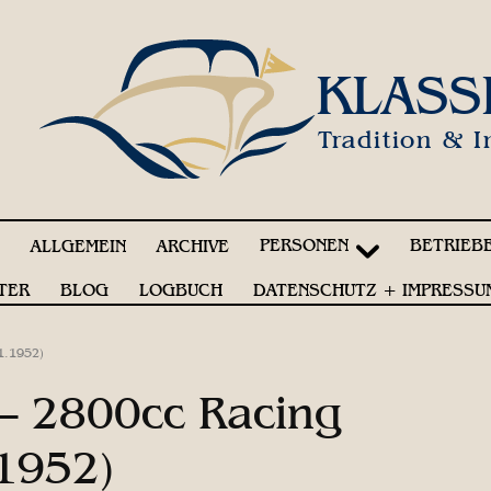
KLASS
Tradition & I
PERSONEN
BETRIEB
!
ALLGEMEIN
ARCHIVE
TER
BLOG
LOGBUCH
DATENSCHUTZ + IMPRESSU
1.1952)
i – 2800cc Racing
.1952)