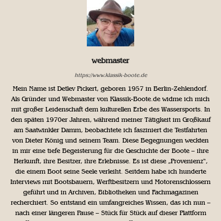
webmaster
https://www.klassik-boote.de
Mein Name ist Detlev Pickert, geboren 1957 in Berlin-Zehlendorf.
Als Gründer und Webmaster von Klassik-Boote.de widme ich mich
mit großer Leidenschaft dem kulturellen Erbe des Wassersports. In
den späten 1970er Jahren, während meiner Tätigkeit im Großkauf
am Saatwinkler Damm, beobachtete ich fasziniert die Testfahrten
von Dieter König und seinem Team. Diese Begegnungen weckten
in mir eine tiefe Begeisterung für die Geschichte der Boote – ihre
Herkunft, ihre Besitzer, ihre Erlebnisse. Es ist diese „Provenienz“,
die einem Boot seine Seele verleiht. Seitdem habe ich hunderte
Interviews mit Bootsbauern, Werftbesitzern und Motorenschlossern
geführt und in Archiven, Bibliotheken und Fachmagazinen
recherchiert. So entstand ein umfangreiches Wissen, das ich nun –
nach einer längeren Pause – Stück für Stück auf dieser Plattform