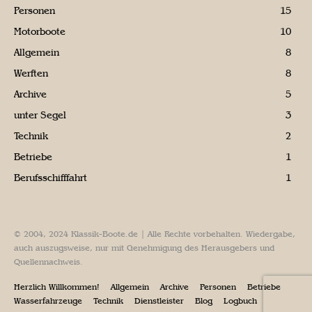
Personen
15
Motorboote
10
Allgemein
8
Werften
8
Archive
5
unter Segel
3
Technik
2
Betriebe
1
Berufsschifffahrt
1
© 2004, 2024 Klassik-Boote.de | Alle Rechte vorbehalten. Wiedergabe,
auch auszugsweise, nur mit Genehmigung des Herausgebers und
Quellennachweis.
Herzlich Willkommen!
Allgemein
Archive
Personen
Betriebe
Wasserfahrzeuge
Technik
Dienstleister
Blog
Logbuch