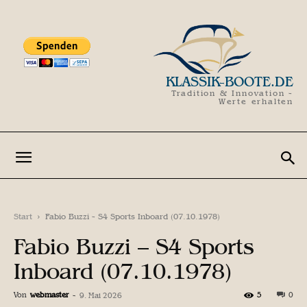
KLASSIK-BOOTE.DE
Tradition & Innovation -
Werte erhalten
Start
Fabio Buzzi - S4 Sports Inboard (07.10.1978)
Fabio Buzzi – S4 Sports
Inboard (07.10.1978)
Von
webmaster
-
5
0
9. Mai 2026