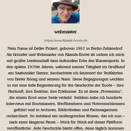
webmaster
https://www.klassik-boote.de
Mein Name ist Detlev Pickert, geboren 1957 in Berlin-Zehlendorf.
Als Gründer und Webmaster von Klassik-Boote.de widme ich mich
mit großer Leidenschaft dem kulturellen Erbe des Wassersports. In
den späten 1970er Jahren, während meiner Tätigkeit im Großkauf
am Saatwinkler Damm, beobachtete ich fasziniert die Testfahrten
von Dieter König und seinem Team. Diese Begegnungen weckten
in mir eine tiefe Begeisterung für die Geschichte der Boote – ihre
Herkunft, ihre Besitzer, ihre Erlebnisse. Es ist diese „Provenienz“,
die einem Boot seine Seele verleiht. Seitdem habe ich hunderte
Interviews mit Bootsbauern, Werftbesitzern und Motorenschlossern
geführt und in Archiven, Bibliotheken und Fachmagazinen
recherchiert. So entstand ein umfangreiches Wissen, das ich nun –
nach einer längeren Pause – Stück für Stück auf dieser Plattform
veröffentliche. Jede Geschichte bleibt offen, denn täglich kommen