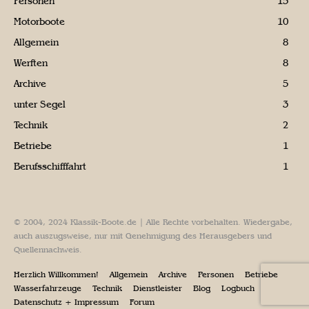
Personen
15
Motorboote
10
Allgemein
8
Werften
8
Archive
5
unter Segel
3
Technik
2
Betriebe
1
Berufsschifffahrt
1
© 2004, 2024 Klassik-Boote.de | Alle Rechte vorbehalten. Wiedergabe,
auch auszugsweise, nur mit Genehmigung des Herausgebers und
Quellennachweis.
Herzlich Willkommen!
Allgemein
Archive
Personen
Betriebe
Wasserfahrzeuge
Technik
Dienstleister
Blog
Logbuch
Datenschutz + Impressum
Forum