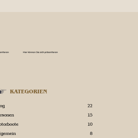
KATEGORIEN
log
22
ersonen
15
otorboote
10
llgemein
8