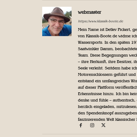
webmaster
https://www.klassik-boote.de
Mein Name ist Detlev Pickert, 
von Klassik-Boote.de widme ich
Wassersports. In den späten 1
Saatwinkler Damm, beobachtete 
Team. Diese Begegnungen weckte
– ihre Herkunft, ihre Besitzer, 
Seele verleiht. Seitdem habe ic
Motorenschlossern geführt und 
entstand ein umfangreiches Wis
auf dieser Plattform veröffentl
Erkenntnisse hinzu. Ich bin kein
denke und fühle – authentisch, 
herzlich eingeladen, mitzulesen
den Spendenknopf auszugeben. 
faszinierenden Welt klassischer