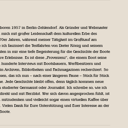
geboren 1957 in Berlin-Zehlendorf. Als Gründer und Webmaster
 mich mit großer Leidenschaft dem kulturellen Erbe des
970er Jahren, während meiner Tätigkeit im Großkauf am
ich fasziniert die Testfahrten von Dieter König und seinem
n in mir eine tiefe Begeisterung für die Geschichte der Boote
ihre Erlebnisse. Es ist diese „Provenienz“, die einem Boot seine
h hunderte Interviews mit Bootsbauern, Werftbesitzern und
in Archiven, Bibliotheken und Fachmagazinen recherchiert. So
sen, das ich nun – nach einer längeren Pause – Stück für Stück
iche. Jede Geschichte bleibt offen, denn täglich kommen neue
 studierter Germanist oder Journalist. Ich schreibe so, wie ich
direkt und mit Herzblut. Wer sich davon angesprochen fühlt, ist
, mitzudenken und vielleicht sogar einen virtuellen Kaffee über
Vielen Dank für Eure Unterstützung und Euer Interesse an der
 Boote.