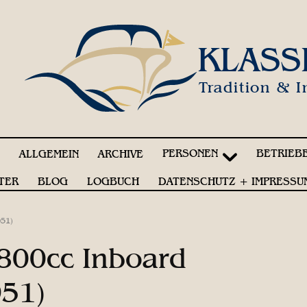
KLASS
Tradition & I
PERSONEN
BETRIEB
!
ALLGEMEIN
ARCHIVE
TER
BLOG
LOGBUCH
DATENSCHUTZ + IMPRESSU
951)
2800cc Inboard
951)