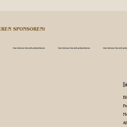
EREN SPONSOREN!
B
P
M
A