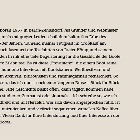
geboren 1957 in Berlin-Zehlendorf. Als Gründer und Webmaster
 mich mit großer Leidenschaft dem kulturellen Erbe des
970er Jahren, während meiner Tätigkeit im Großkauf am
ich fasziniert die Testfahrten von Dieter König und seinem
n in mir eine tiefe Begeisterung für die Geschichte der Boote
ihre Erlebnisse. Es ist diese „Provenienz“, die einem Boot seine
h hunderte Interviews mit Bootsbauern, Werftbesitzern und
in Archiven, Bibliotheken und Fachmagazinen recherchiert. So
sen, das ich nun – nach einer längeren Pause – Stück für Stück
iche. Jede Geschichte bleibt offen, denn täglich kommen neue
 studierter Germanist oder Journalist. Ich schreibe so, wie ich
direkt und mit Herzblut. Wer sich davon angesprochen fühlt, ist
, mitzudenken und vielleicht sogar einen virtuellen Kaffee über
Vielen Dank für Eure Unterstützung und Euer Interesse an der
 Boote.