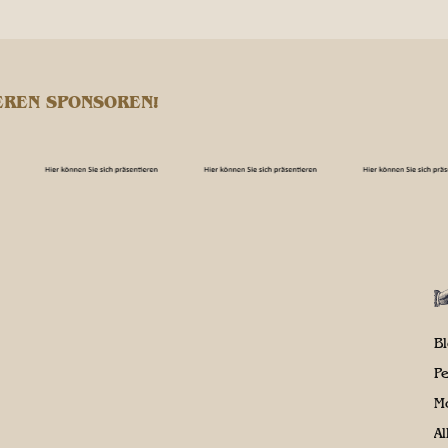
EREN SPONSOREN!
B
P
M
A