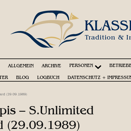
KLASS
Tradition & I
PERSONEN
BETRIEB
!
ALLGEMEIN
ARCHIVE
TER
BLOG
LOGBUCH
DATENSCHUTZ + IMPRESSU
oard (29.09.1989)
pis – S.Unlimited
d (29.09.1989)