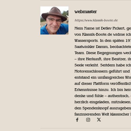
webmaster
https://www.klassik-boote.de
Mein Name ist Detlev Pickert, 
von Klassik-Boote.de widme ich
Wassersports. In den späten 1
Saatwinkler Damm, beobachtete 
Team. Diese Begegnungen weckte
– ihre Herkunft, ihre Besitzer, 
Seele verleiht. Seitdem habe ic
Motorenschlossern geführt und 
entstand ein umfangreiches Wis
auf dieser Plattform veröffentl
Erkenntnisse hinzu. Ich bin kein
denke und fühle – authentisch, 
herzlich eingeladen, mitzulesen
den Spendenknopf auszugeben. 
faszinierenden Welt klassischer