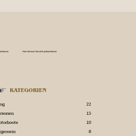
KATEGORIEN
log
22
ersonen
15
otorboote
10
llgemein
8