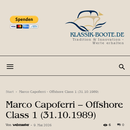
KLASSIK-BOOTE.DE
Tradition & Innovation -
Werte erhalten
Start
Marco Capoferri - Offshore Class 1 (31.10.1989)
Marco Capoferri – Offshore
Class 1 (31.10.1989)
Von
webmaster
-
6
0
9. Mai 2026