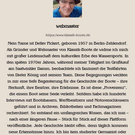
webmaster
https://www.klassik-boote.de
Mein Name ist Detlev Pickert, geboren 1957 in Berlin-Zehlendorf.
Als Gründer und Webmaster von Klassik-Boote.de widme ich mich
mit großer Leidenschaft dem kulturellen Erbe des Wassersports. In
den späten 1970er Jahren, während meiner Tätigkeit im Großkauf
am Saatwinkler Damm, beobachtete ich fasziniert die Testfahrten
von Dieter König und seinem Team. Diese Begegnungen weckten
in mir eine tiefe Begeisterung für die Geschichte der Boote – ihre
Herkunft, ihre Besitzer, ihre Erlebnisse. Es ist diese „Provenienz“,
die einem Boot seine Seele verleiht. Seitdem habe ich hunderte
Interviews mit Bootsbauern, Werftbesitzern und Motorenschlossern
geführt und in Archiven, Bibliotheken und Fachmagazinen
recherchiert. So entstand ein umfangreiches Wissen, das ich nun –
nach einer längeren Pause – Stück für Stück auf dieser Plattform
veröffentliche. Jede Geschichte bleibt offen, denn täglich kommen
neue Erkenntnisse hinzu. Ich bin kein studierter Germanist oder