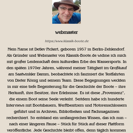
webmaster
https://www.klassik-boote.de
Mein Name ist Detlev Pickert, geboren 1957 in Berlin-Zehlendorf.
Als Gründer und Webmaster von Klassik-Boote.de widme ich mich
mit großer Leidenschaft dem kulturellen Erbe des Wassersports. In
den späten 1970er Jahren, während meiner Tätigkeit im Großkauf
am Saatwinkler Damm, beobachtete ich fasziniert die Testfahrten
von Dieter König und seinem Team. Diese Begegnungen weckten
in mir eine tiefe Begeisterung für die Geschichte der Boote – ihre
Herkunft, ihre Besitzer, ihre Erlebnisse. Es ist diese „Provenienz“,
die einem Boot seine Seele verleiht. Seitdem habe ich hunderte
Interviews mit Bootsbauern, Werftbesitzern und Motorenschlossern
geführt und in Archiven, Bibliotheken und Fachmagazinen
recherchiert. So entstand ein umfangreiches Wissen, das ich nun –
nach einer längeren Pause – Stück für Stück auf dieser Plattform
veröffentliche. Jede Geschichte bleibt offen, denn täglich kommen