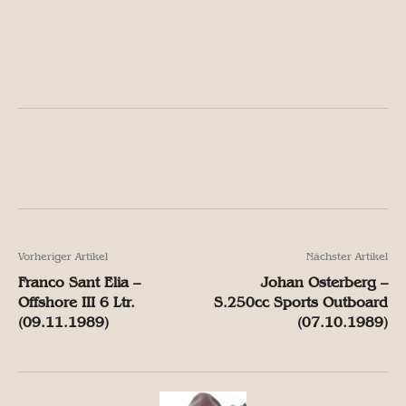
Facebook
X
Pinterest
W
Facebook
X
Pinterest
W
Vorheriger Artikel
Nächster Artikel
Franco Sant Elia –
Johan Osterberg –
Offshore III 6 Ltr.
S.250cc Sports Outboard
(09.11.1989)
(07.10.1989)