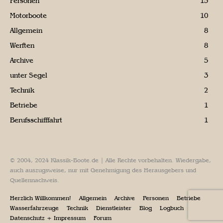
Personen
15
Motorboote
10
Allgemein
8
Werften
8
Archive
5
unter Segel
3
Technik
2
Betriebe
1
Berufsschifffahrt
1
© 2004, 2024 Klassik-Boote.de | Alle Rechte vorbehalten. Wiedergabe,
auch auszugsweise, nur mit Genehmigung des Herausgebers und
Quellennachweis.
Herzlich Willkommen!
Allgemein
Archive
Personen
Betriebe
Wasserfahrzeuge
Technik
Dienstleister
Blog
Logbuch
Datenschutz + Impressum
Forum