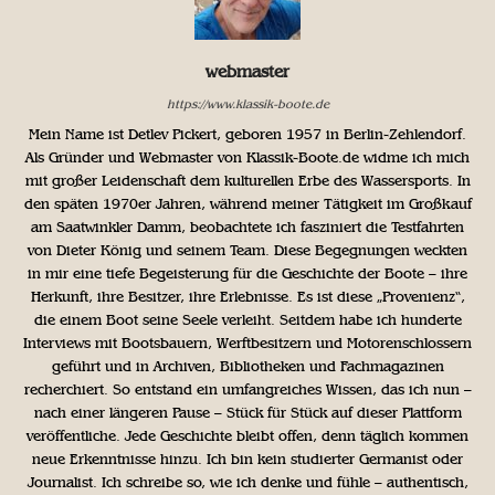
webmaster
https://www.klassik-boote.de
Mein Name ist Detlev Pickert, geboren 1957 in Berlin-Zehlendorf.
Als Gründer und Webmaster von Klassik-Boote.de widme ich mich
mit großer Leidenschaft dem kulturellen Erbe des Wassersports. In
den späten 1970er Jahren, während meiner Tätigkeit im Großkauf
am Saatwinkler Damm, beobachtete ich fasziniert die Testfahrten
von Dieter König und seinem Team. Diese Begegnungen weckten
in mir eine tiefe Begeisterung für die Geschichte der Boote – ihre
Herkunft, ihre Besitzer, ihre Erlebnisse. Es ist diese „Provenienz“,
die einem Boot seine Seele verleiht. Seitdem habe ich hunderte
Interviews mit Bootsbauern, Werftbesitzern und Motorenschlossern
geführt und in Archiven, Bibliotheken und Fachmagazinen
recherchiert. So entstand ein umfangreiches Wissen, das ich nun –
nach einer längeren Pause – Stück für Stück auf dieser Plattform
veröffentliche. Jede Geschichte bleibt offen, denn täglich kommen
neue Erkenntnisse hinzu. Ich bin kein studierter Germanist oder
Journalist. Ich schreibe so, wie ich denke und fühle – authentisch,