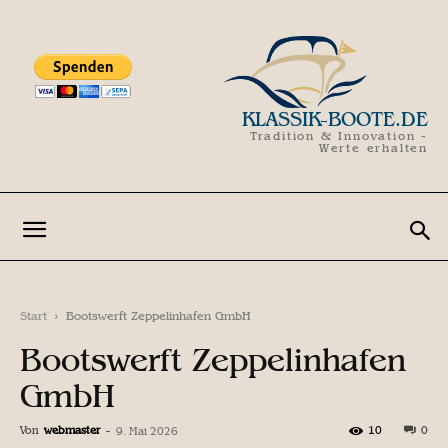
KLASSIK-BOOTE.DE
Tradition & Innovation -
Werte erhalten
Start
Bootswerft Zeppelinhafen GmbH
Bootswerft Zeppelinhafen
GmbH
Von
webmaster
-
10
0
9. Mai 2026