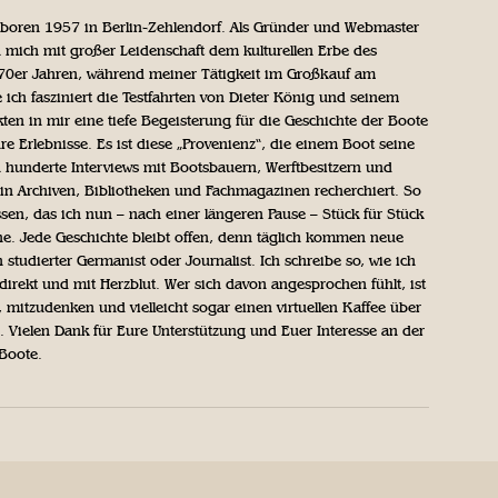
geboren 1957 in Berlin-Zehlendorf. Als Gründer und Webmaster
 mich mit großer Leidenschaft dem kulturellen Erbe des
970er Jahren, während meiner Tätigkeit im Großkauf am
ich fasziniert die Testfahrten von Dieter König und seinem
n in mir eine tiefe Begeisterung für die Geschichte der Boote
ihre Erlebnisse. Es ist diese „Provenienz“, die einem Boot seine
h hunderte Interviews mit Bootsbauern, Werftbesitzern und
in Archiven, Bibliotheken und Fachmagazinen recherchiert. So
sen, das ich nun – nach einer längeren Pause – Stück für Stück
iche. Jede Geschichte bleibt offen, denn täglich kommen neue
 studierter Germanist oder Journalist. Ich schreibe so, wie ich
direkt und mit Herzblut. Wer sich davon angesprochen fühlt, ist
, mitzudenken und vielleicht sogar einen virtuellen Kaffee über
Vielen Dank für Eure Unterstützung und Euer Interesse an der
 Boote.