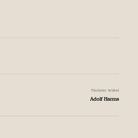
X
Pinterest
WhatsApp
X
Pinterest
WhatsApp
Nächster Artikel
Adolf Harms