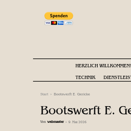
HERZLICH WILLKOMMEN
TECHNIK
DIENSTLEIS
Start
Bootswerft E. Gericke
Bootswerft E. G
Von
webmaster
-
9. Mai 2026