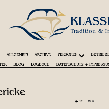
KLASS
Tradition & I
PERSONEN
BETRIEB
!
ALLGEMEIN
ARCHIVE
TER
BLOG
LOGBUCH
DATENSCHUTZ + IMPRESSU
ericke
12
0