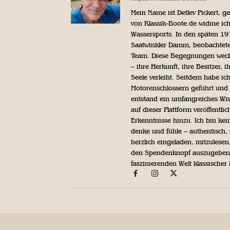
Mein Name ist Detlev Pickert, 
von Klassik-Boote.de widme ich
Wassersports. In den späten 1
Saatwinkler Damm, beobachtete 
Team. Diese Begegnungen weckte
– ihre Herkunft, ihre Besitzer, 
Seele verleiht. Seitdem habe ic
Motorenschlossern geführt und 
entstand ein umfangreiches Wis
auf dieser Plattform veröffentl
Erkenntnisse hinzu. Ich bin kein
denke und fühle – authentisch, 
herzlich eingeladen, mitzulesen
den Spendenknopf auszugeben. 
faszinierenden Welt klassischer