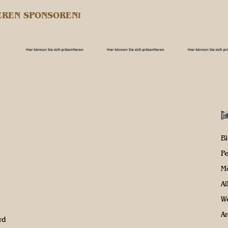
EREN SPONSOREN!
B
P
M
A
We
Ar
rd