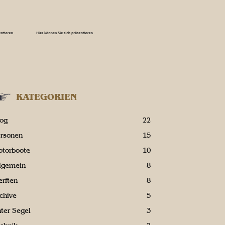
KATEGORIEN
log
22
ersonen
15
otorboote
10
llgemein
8
rften
8
chive
5
ter Segel
3