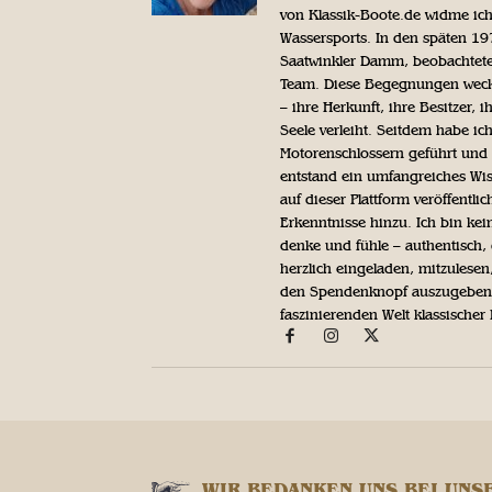
von Klassik-Boote.de widme ich
Wassersports. In den späten 1
Saatwinkler Damm, beobachtete 
Team. Diese Begegnungen weckte
– ihre Herkunft, ihre Besitzer, 
Seele verleiht. Seitdem habe ic
Motorenschlossern geführt und 
entstand ein umfangreiches Wis
auf dieser Plattform veröffentl
Erkenntnisse hinzu. Ich bin kein
denke und fühle – authentisch, 
herzlich eingeladen, mitzulesen
den Spendenknopf auszugeben. 
faszinierenden Welt klassischer
WIR BEDANKEN UNS BEI UNS