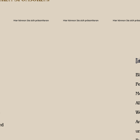
B
P
M
A
We
Ar
rd
un