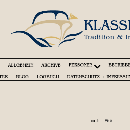
KLASS
Tradition & I
PERSONEN
BETRIEB
!
ALLGEMEIN
ARCHIVE
TER
BLOG
LOGBUCH
DATENSCHUTZ + IMPRESSU
5
0