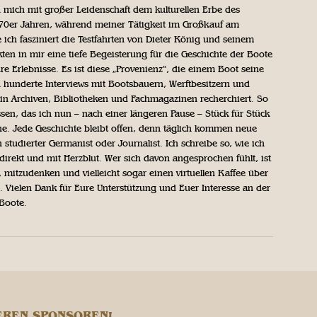
 mich mit großer Leidenschaft dem kulturellen Erbe des
970er Jahren, während meiner Tätigkeit im Großkauf am
ich fasziniert die Testfahrten von Dieter König und seinem
n in mir eine tiefe Begeisterung für die Geschichte der Boote
ihre Erlebnisse. Es ist diese „Provenienz“, die einem Boot seine
h hunderte Interviews mit Bootsbauern, Werftbesitzern und
in Archiven, Bibliotheken und Fachmagazinen recherchiert. So
sen, das ich nun – nach einer längeren Pause – Stück für Stück
iche. Jede Geschichte bleibt offen, denn täglich kommen neue
 studierter Germanist oder Journalist. Ich schreibe so, wie ich
direkt und mit Herzblut. Wer sich davon angesprochen fühlt, ist
, mitzudenken und vielleicht sogar einen virtuellen Kaffee über
Vielen Dank für Eure Unterstützung und Euer Interesse an der
 Boote.
EREN SPONSOREN!