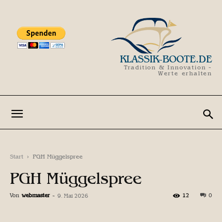
KLASSIK-BOOTE.DE
Tradition & Innovation -
Werte erhalten
Start
PGH Müggelspree
PGH Müggelspree
Von
webmaster
-
12
0
9. Mai 2026