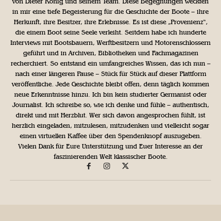
von Dieter König und seinem Team. Diese Begegnungen weckten
in mir eine tiefe Begeisterung für die Geschichte der Boote – ihre
Herkunft, ihre Besitzer, ihre Erlebnisse. Es ist diese „Provenienz“,
die einem Boot seine Seele verleiht. Seitdem habe ich hunderte
Interviews mit Bootsbauern, Werftbesitzern und Motorenschlossern
geführt und in Archiven, Bibliotheken und Fachmagazinen
recherchiert. So entstand ein umfangreiches Wissen, das ich nun –
nach einer längeren Pause – Stück für Stück auf dieser Plattform
veröffentliche. Jede Geschichte bleibt offen, denn täglich kommen
neue Erkenntnisse hinzu. Ich bin kein studierter Germanist oder
Journalist. Ich schreibe so, wie ich denke und fühle – authentisch,
direkt und mit Herzblut. Wer sich davon angesprochen fühlt, ist
herzlich eingeladen, mitzulesen, mitzudenken und vielleicht sogar
einen virtuellen Kaffee über den Spendenknopf auszugeben.
Vielen Dank für Eure Unterstützung und Euer Interesse an der
faszinierenden Welt klassischer Boote.