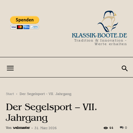
KLASSIK-BOOTE.DE
Tradition & Innovation -
Werte erhalten
Start
Der Segelsport - VII. Jahrgang
Der Segelsport – VII.
Jahrgang
Von
webmaster
-
44
0
31. März 2026