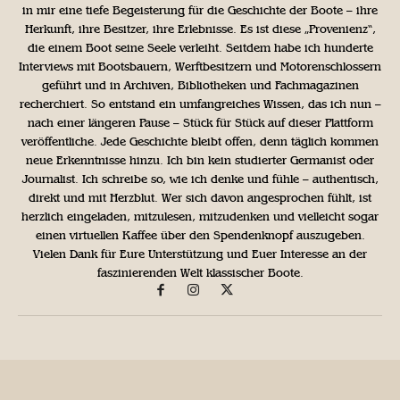
in mir eine tiefe Begeisterung für die Geschichte der Boote – ihre
Herkunft, ihre Besitzer, ihre Erlebnisse. Es ist diese „Provenienz“,
die einem Boot seine Seele verleiht. Seitdem habe ich hunderte
Interviews mit Bootsbauern, Werftbesitzern und Motorenschlossern
geführt und in Archiven, Bibliotheken und Fachmagazinen
recherchiert. So entstand ein umfangreiches Wissen, das ich nun –
nach einer längeren Pause – Stück für Stück auf dieser Plattform
veröffentliche. Jede Geschichte bleibt offen, denn täglich kommen
neue Erkenntnisse hinzu. Ich bin kein studierter Germanist oder
Journalist. Ich schreibe so, wie ich denke und fühle – authentisch,
direkt und mit Herzblut. Wer sich davon angesprochen fühlt, ist
herzlich eingeladen, mitzulesen, mitzudenken und vielleicht sogar
einen virtuellen Kaffee über den Spendenknopf auszugeben.
Vielen Dank für Eure Unterstützung und Euer Interesse an der
faszinierenden Welt klassischer Boote.