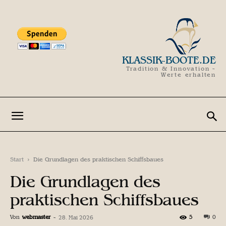
KLASSIK-BOOTE.DE
Tradition & Innovation -
Werte erhalten
Start
Die Grundlagen des praktischen Schiffsbaues
Die Grundlagen des
praktischen Schiffsbaues
Von
webmaster
-
5
0
28. Mai 2026