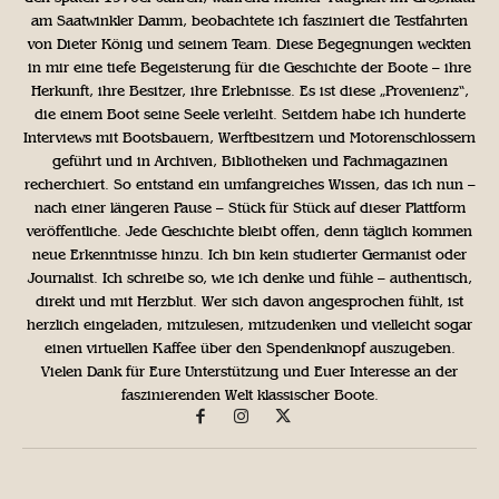
am Saatwinkler Damm, beobachtete ich fasziniert die Testfahrten
von Dieter König und seinem Team. Diese Begegnungen weckten
in mir eine tiefe Begeisterung für die Geschichte der Boote – ihre
Herkunft, ihre Besitzer, ihre Erlebnisse. Es ist diese „Provenienz“,
die einem Boot seine Seele verleiht. Seitdem habe ich hunderte
Interviews mit Bootsbauern, Werftbesitzern und Motorenschlossern
geführt und in Archiven, Bibliotheken und Fachmagazinen
recherchiert. So entstand ein umfangreiches Wissen, das ich nun –
nach einer längeren Pause – Stück für Stück auf dieser Plattform
veröffentliche. Jede Geschichte bleibt offen, denn täglich kommen
neue Erkenntnisse hinzu. Ich bin kein studierter Germanist oder
Journalist. Ich schreibe so, wie ich denke und fühle – authentisch,
direkt und mit Herzblut. Wer sich davon angesprochen fühlt, ist
herzlich eingeladen, mitzulesen, mitzudenken und vielleicht sogar
einen virtuellen Kaffee über den Spendenknopf auszugeben.
Vielen Dank für Eure Unterstützung und Euer Interesse an der
faszinierenden Welt klassischer Boote.