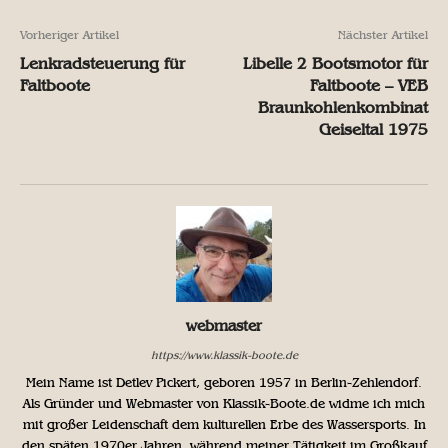
Vorheriger Artikel
Nächster Artikel
Lenkradsteuerung für
Libelle 2 Bootsmotor für
Faltboote
Faltboote – VEB
Braunkohlenkombinat
Geiseltal 1975
webmaster
https://www.klassik-boote.de
Mein Name ist Detlev Pickert, geboren 1957 in Berlin-Zehlendorf.
Als Gründer und Webmaster von Klassik-Boote.de widme ich mich
mit großer Leidenschaft dem kulturellen Erbe des Wassersports. In
den späten 1970er Jahren, während meiner Tätigkeit im Großkauf