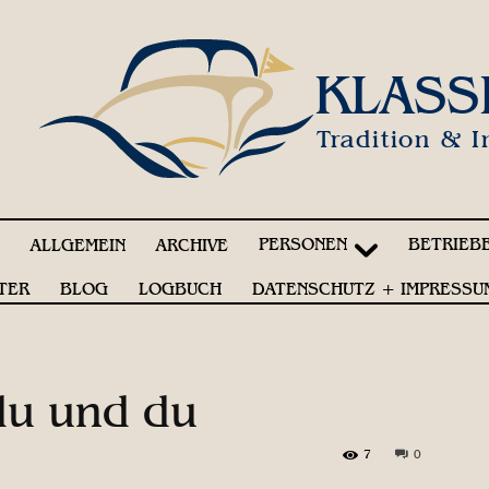
KLASS
Tradition & I
PERSONEN
BETRIEB
!
ALLGEMEIN
ARCHIVE
TER
BLOG
LOGBUCH
DATENSCHUTZ + IMPRESSU
du und du
7
0