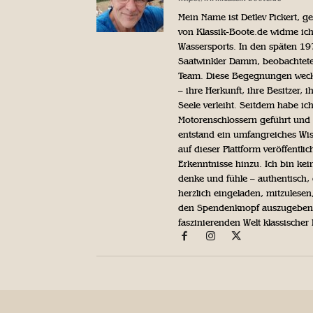
Mein Name ist Detlev Pickert, 
von Klassik-Boote.de widme ich
Wassersports. In den späten 1
Saatwinkler Damm, beobachtete 
Team. Diese Begegnungen weckte
– ihre Herkunft, ihre Besitzer, 
Seele verleiht. Seitdem habe ic
Motorenschlossern geführt und 
entstand ein umfangreiches Wis
auf dieser Plattform veröffentl
Erkenntnisse hinzu. Ich bin kein
denke und fühle – authentisch, 
herzlich eingeladen, mitzulesen
den Spendenknopf auszugeben. 
faszinierenden Welt klassischer