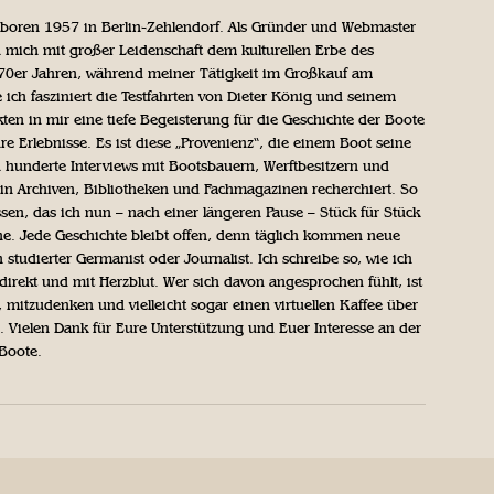
geboren 1957 in Berlin-Zehlendorf. Als Gründer und Webmaster
 mich mit großer Leidenschaft dem kulturellen Erbe des
970er Jahren, während meiner Tätigkeit im Großkauf am
ich fasziniert die Testfahrten von Dieter König und seinem
n in mir eine tiefe Begeisterung für die Geschichte der Boote
ihre Erlebnisse. Es ist diese „Provenienz“, die einem Boot seine
h hunderte Interviews mit Bootsbauern, Werftbesitzern und
in Archiven, Bibliotheken und Fachmagazinen recherchiert. So
sen, das ich nun – nach einer längeren Pause – Stück für Stück
iche. Jede Geschichte bleibt offen, denn täglich kommen neue
 studierter Germanist oder Journalist. Ich schreibe so, wie ich
direkt und mit Herzblut. Wer sich davon angesprochen fühlt, ist
, mitzudenken und vielleicht sogar einen virtuellen Kaffee über
Vielen Dank für Eure Unterstützung und Euer Interesse an der
 Boote.