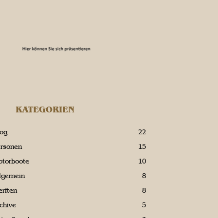
KATEGORIEN
log
22
ersonen
15
otorboote
10
llgemein
8
rften
8
chive
5