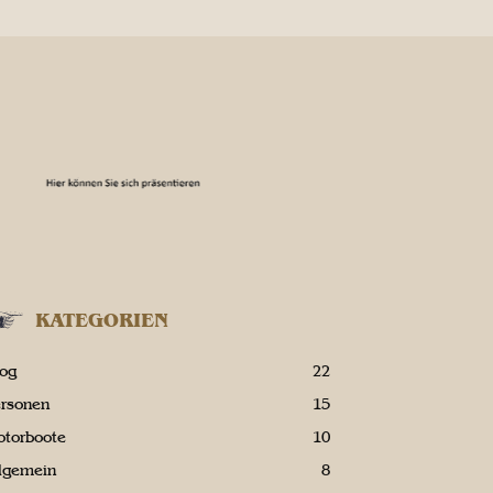
KATEGORIEN
log
22
ersonen
15
otorboote
10
llgemein
8