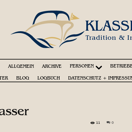
KLASS
Tradition & I
PERSONEN
BETRIEB
!
ALLGEMEIN
ARCHIVE
TER
BLOG
LOGBUCH
DATENSCHUTZ + IMPRESSU
asser
11
0