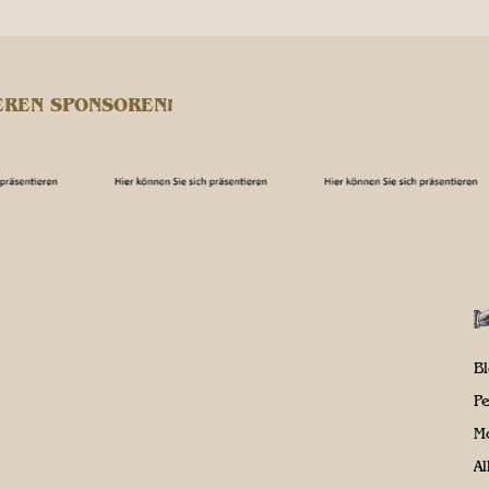
EREN SPONSOREN!
B
P
M
A