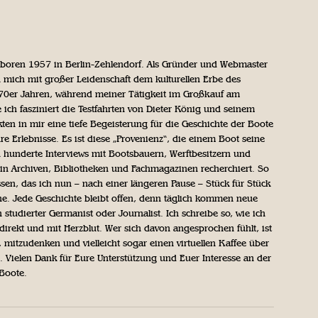
geboren 1957 in Berlin-Zehlendorf. Als Gründer und Webmaster
 mich mit großer Leidenschaft dem kulturellen Erbe des
970er Jahren, während meiner Tätigkeit im Großkauf am
ich fasziniert die Testfahrten von Dieter König und seinem
n in mir eine tiefe Begeisterung für die Geschichte der Boote
ihre Erlebnisse. Es ist diese „Provenienz“, die einem Boot seine
h hunderte Interviews mit Bootsbauern, Werftbesitzern und
in Archiven, Bibliotheken und Fachmagazinen recherchiert. So
sen, das ich nun – nach einer längeren Pause – Stück für Stück
iche. Jede Geschichte bleibt offen, denn täglich kommen neue
 studierter Germanist oder Journalist. Ich schreibe so, wie ich
direkt und mit Herzblut. Wer sich davon angesprochen fühlt, ist
, mitzudenken und vielleicht sogar einen virtuellen Kaffee über
Vielen Dank für Eure Unterstützung und Euer Interesse an der
 Boote.