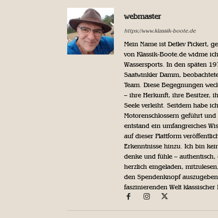
webmaster
https://www.klassik-boote.de
Mein Name ist Detlev Pickert, 
von Klassik-Boote.de widme ich
Wassersports. In den späten 1
Saatwinkler Damm, beobachtete 
Team. Diese Begegnungen weckte
– ihre Herkunft, ihre Besitzer, 
Seele verleiht. Seitdem habe ic
Motorenschlossern geführt und 
entstand ein umfangreiches Wis
auf dieser Plattform veröffentl
Erkenntnisse hinzu. Ich bin kein
denke und fühle – authentisch, 
herzlich eingeladen, mitzulesen
den Spendenknopf auszugeben. 
faszinierenden Welt klassischer