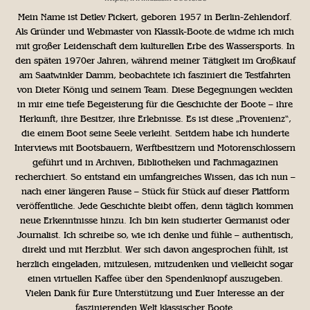
Mein Name ist Detlev Pickert, geboren 1957 in Berlin-Zehlendorf.
Als Gründer und Webmaster von Klassik-Boote.de widme ich mich
mit großer Leidenschaft dem kulturellen Erbe des Wassersports. In
den späten 1970er Jahren, während meiner Tätigkeit im Großkauf
am Saatwinkler Damm, beobachtete ich fasziniert die Testfahrten
von Dieter König und seinem Team. Diese Begegnungen weckten
in mir eine tiefe Begeisterung für die Geschichte der Boote – ihre
Herkunft, ihre Besitzer, ihre Erlebnisse. Es ist diese „Provenienz“,
die einem Boot seine Seele verleiht. Seitdem habe ich hunderte
Interviews mit Bootsbauern, Werftbesitzern und Motorenschlossern
geführt und in Archiven, Bibliotheken und Fachmagazinen
recherchiert. So entstand ein umfangreiches Wissen, das ich nun –
nach einer längeren Pause – Stück für Stück auf dieser Plattform
veröffentliche. Jede Geschichte bleibt offen, denn täglich kommen
neue Erkenntnisse hinzu. Ich bin kein studierter Germanist oder
Journalist. Ich schreibe so, wie ich denke und fühle – authentisch,
direkt und mit Herzblut. Wer sich davon angesprochen fühlt, ist
herzlich eingeladen, mitzulesen, mitzudenken und vielleicht sogar
einen virtuellen Kaffee über den Spendenknopf auszugeben.
Vielen Dank für Eure Unterstützung und Euer Interesse an der
faszinierenden Welt klassischer Boote.