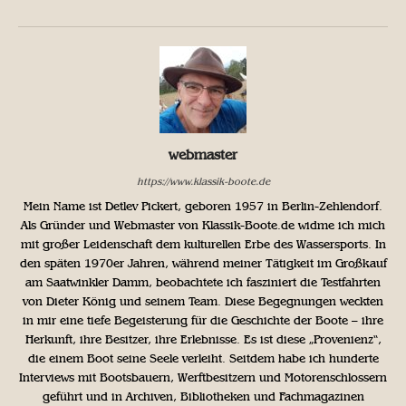
webmaster
https://www.klassik-boote.de
Mein Name ist Detlev Pickert, geboren 1957 in Berlin-Zehlendorf.
Als Gründer und Webmaster von Klassik-Boote.de widme ich mich
mit großer Leidenschaft dem kulturellen Erbe des Wassersports. In
den späten 1970er Jahren, während meiner Tätigkeit im Großkauf
am Saatwinkler Damm, beobachtete ich fasziniert die Testfahrten
von Dieter König und seinem Team. Diese Begegnungen weckten
in mir eine tiefe Begeisterung für die Geschichte der Boote – ihre
Herkunft, ihre Besitzer, ihre Erlebnisse. Es ist diese „Provenienz“,
die einem Boot seine Seele verleiht. Seitdem habe ich hunderte
Interviews mit Bootsbauern, Werftbesitzern und Motorenschlossern
geführt und in Archiven, Bibliotheken und Fachmagazinen