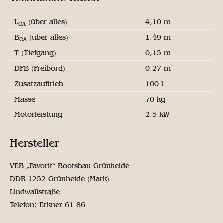
L
(über alles)
4,10 m
OA
B
(über alles)
1,49 m
OA
T (Tiefgang)
0,15 m
DFB (Freibord)
0,27 m
Zusatzauftrieb
100 l
Masse
70 kg
Motorleistung
2,5 kW
Hersteller
VEB „Favorit“ Bootsbau Grünheide
DDR 1252 Grünheide (Mark)
Lindwallstraße
Telefon: Erkner 61 86