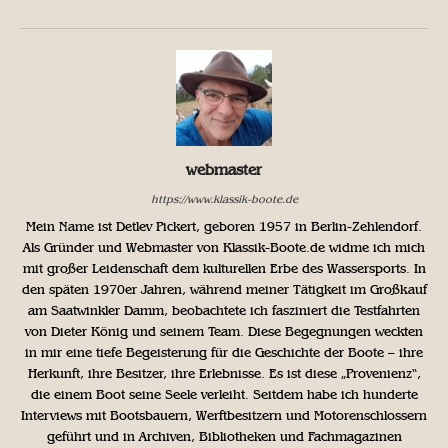
webmaster
https://www.klassik-boote.de
Mein Name ist Detlev Pickert, geboren 1957 in Berlin-Zehlendorf.
Als Gründer und Webmaster von Klassik-Boote.de widme ich mich
mit großer Leidenschaft dem kulturellen Erbe des Wassersports. In
den späten 1970er Jahren, während meiner Tätigkeit im Großkauf
am Saatwinkler Damm, beobachtete ich fasziniert die Testfahrten
von Dieter König und seinem Team. Diese Begegnungen weckten
in mir eine tiefe Begeisterung für die Geschichte der Boote – ihre
Herkunft, ihre Besitzer, ihre Erlebnisse. Es ist diese „Provenienz“,
die einem Boot seine Seele verleiht. Seitdem habe ich hunderte
Interviews mit Bootsbauern, Werftbesitzern und Motorenschlossern
geführt und in Archiven, Bibliotheken und Fachmagazinen