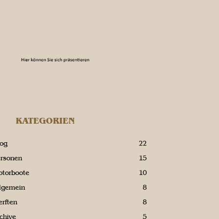
KATEGORIEN
log
22
ersonen
15
otorboote
10
llgemein
8
rften
8
chive
5