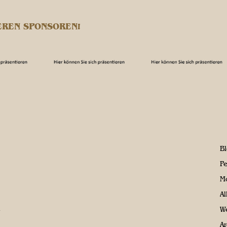
EREN SPONSOREN!
B
P
M
A
We
Ar