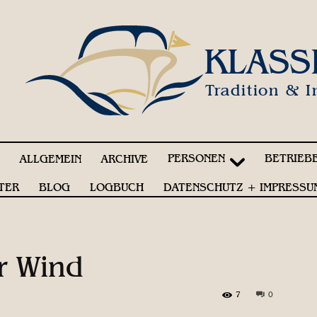
KLASS
Tradition & I
PERSONEN
BETRIEB
!
ALLGEMEIN
ARCHIVE
TER
BLOG
LOGBUCH
DATENSCHUTZ + IMPRESSU
er Wind
7
0