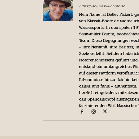
https://www.klassik-boote.de
Mein Name ist Detlev Pickert, 
von Klassik-Boote.de widme ich
Wassersports. In den späten 1
Saatwinkler Damm, beobachtete 
Team. Diese Begegnungen weckte
– ihre Herkunft, ihre Besitzer, 
Seele verleiht. Seitdem habe ic
Motorenschlossern geführt und 
entstand ein umfangreiches Wis
auf dieser Plattform veröffentl
Erkenntnisse hinzu. Ich bin kein
denke und fühle – authentisch, 
herzlich eingeladen, mitzulesen
den Spendenknopf auszugeben. 
faszinierenden Welt klassischer