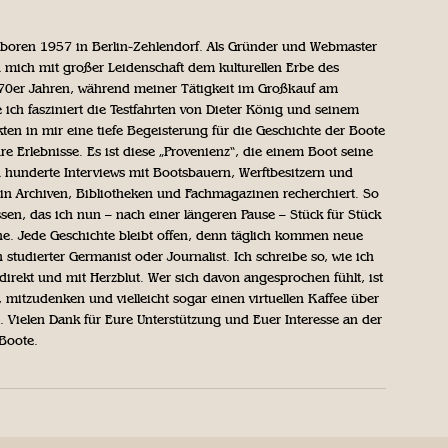
geboren 1957 in Berlin-Zehlendorf. Als Gründer und Webmaster
 mich mit großer Leidenschaft dem kulturellen Erbe des
970er Jahren, während meiner Tätigkeit im Großkauf am
ich fasziniert die Testfahrten von Dieter König und seinem
n in mir eine tiefe Begeisterung für die Geschichte der Boote
ihre Erlebnisse. Es ist diese „Provenienz“, die einem Boot seine
h hunderte Interviews mit Bootsbauern, Werftbesitzern und
in Archiven, Bibliotheken und Fachmagazinen recherchiert. So
sen, das ich nun – nach einer längeren Pause – Stück für Stück
iche. Jede Geschichte bleibt offen, denn täglich kommen neue
 studierter Germanist oder Journalist. Ich schreibe so, wie ich
direkt und mit Herzblut. Wer sich davon angesprochen fühlt, ist
, mitzudenken und vielleicht sogar einen virtuellen Kaffee über
Vielen Dank für Eure Unterstützung und Euer Interesse an der
 Boote.