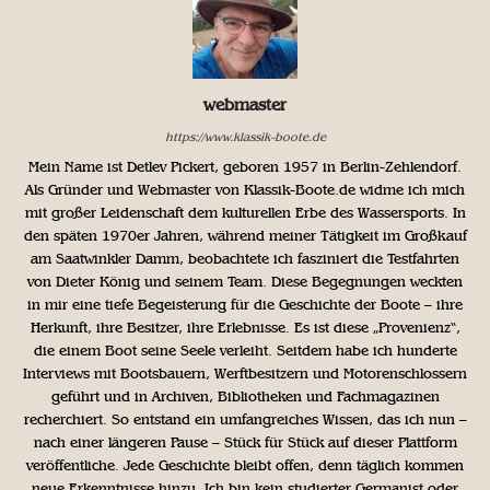
webmaster
https://www.klassik-boote.de
Mein Name ist Detlev Pickert, geboren 1957 in Berlin-Zehlendorf.
Als Gründer und Webmaster von Klassik-Boote.de widme ich mich
mit großer Leidenschaft dem kulturellen Erbe des Wassersports. In
den späten 1970er Jahren, während meiner Tätigkeit im Großkauf
am Saatwinkler Damm, beobachtete ich fasziniert die Testfahrten
von Dieter König und seinem Team. Diese Begegnungen weckten
in mir eine tiefe Begeisterung für die Geschichte der Boote – ihre
Herkunft, ihre Besitzer, ihre Erlebnisse. Es ist diese „Provenienz“,
die einem Boot seine Seele verleiht. Seitdem habe ich hunderte
Interviews mit Bootsbauern, Werftbesitzern und Motorenschlossern
geführt und in Archiven, Bibliotheken und Fachmagazinen
recherchiert. So entstand ein umfangreiches Wissen, das ich nun –
nach einer längeren Pause – Stück für Stück auf dieser Plattform
veröffentliche. Jede Geschichte bleibt offen, denn täglich kommen
neue Erkenntnisse hinzu. Ich bin kein studierter Germanist oder