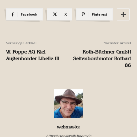
Facebook
X
Pinterest
Vorheriger Artikel
Nächster Artikel
W. Poppe AG Kiel
Roth-Büchner GmbH
Außenborder Libelle III
Seitenbordmotor Rotbart
86
webmaster
https://www.klassik-boote.de