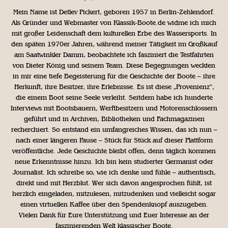
Mein Name ist Detlev Pickert, geboren 1957 in Berlin-Zehlendorf.
Als Gründer und Webmaster von Klassik-Boote.de widme ich mich
mit großer Leidenschaft dem kulturellen Erbe des Wassersports. In
den späten 1970er Jahren, während meiner Tätigkeit im Großkauf
am Saatwinkler Damm, beobachtete ich fasziniert die Testfahrten
von Dieter König und seinem Team. Diese Begegnungen weckten
in mir eine tiefe Begeisterung für die Geschichte der Boote – ihre
Herkunft, ihre Besitzer, ihre Erlebnisse. Es ist diese „Provenienz“,
die einem Boot seine Seele verleiht. Seitdem habe ich hunderte
Interviews mit Bootsbauern, Werftbesitzern und Motorenschlossern
geführt und in Archiven, Bibliotheken und Fachmagazinen
recherchiert. So entstand ein umfangreiches Wissen, das ich nun –
nach einer längeren Pause – Stück für Stück auf dieser Plattform
veröffentliche. Jede Geschichte bleibt offen, denn täglich kommen
neue Erkenntnisse hinzu. Ich bin kein studierter Germanist oder
Journalist. Ich schreibe so, wie ich denke und fühle – authentisch,
direkt und mit Herzblut. Wer sich davon angesprochen fühlt, ist
herzlich eingeladen, mitzulesen, mitzudenken und vielleicht sogar
einen virtuellen Kaffee über den Spendenknopf auszugeben.
Vielen Dank für Eure Unterstützung und Euer Interesse an der
faszinierenden Welt klassischer Boote.