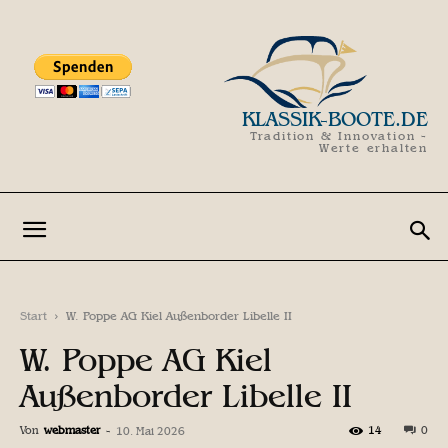
KLASSIK-BOOTE.DE
Tradition & Innovation -
Werte erhalten
Start
W. Poppe AG Kiel Außenborder Libelle II
W. Poppe AG Kiel
Außenborder Libelle II
Von
webmaster
-
14
0
10. Mai 2026