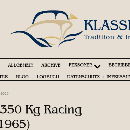
KLASS
Tradition & I
PERSONEN
BETRIEB
!
ALLGEMEIN
ARCHIVE
TER
BLOG
LOGBUCH
DATENSCHUTZ + IMPRESSU
.1965)
– 350 Kg Racing
.1965)