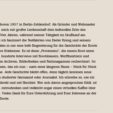
geboren 1957 in Berlin-Zehlendorf. Als Gründer und Webmaster
 mich mit großer Leidenschaft dem kulturellen Erbe des
970er Jahren, während meiner Tätigkeit im Großkauf am
ich fasziniert die Testfahrten von Dieter König und seinem
n in mir eine tiefe Begeisterung für die Geschichte der Boote
ihre Erlebnisse. Es ist diese „Provenienz“, die einem Boot seine
h hunderte Interviews mit Bootsbauern, Werftbesitzern und
in Archiven, Bibliotheken und Fachmagazinen recherchiert. So
sen, das ich nun – nach einer längeren Pause – Stück für Stück
iche. Jede Geschichte bleibt offen, denn täglich kommen neue
 studierter Germanist oder Journalist. Ich schreibe so, wie ich
direkt und mit Herzblut. Wer sich davon angesprochen fühlt, ist
, mitzudenken und vielleicht sogar einen virtuellen Kaffee über
Vielen Dank für Eure Unterstützung und Euer Interesse an der
 Boote.