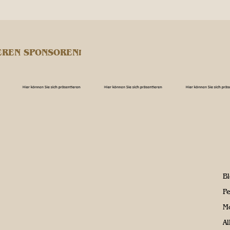
EREN SPONSOREN!
B
P
M
A