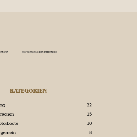
KATEGORIEN
log
22
ersonen
15
otorboote
10
llgemein
8