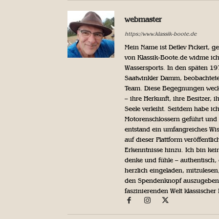
webmaster
https://www.klassik-boote.de
Mein Name ist Detlev Pickert, 
von Klassik-Boote.de widme ich
Wassersports. In den späten 1
Saatwinkler Damm, beobachtete 
Team. Diese Begegnungen weckte
– ihre Herkunft, ihre Besitzer, 
Seele verleiht. Seitdem habe ic
Motorenschlossern geführt und 
entstand ein umfangreiches Wis
auf dieser Plattform veröffentl
Erkenntnisse hinzu. Ich bin kein
denke und fühle – authentisch, 
herzlich eingeladen, mitzulesen
den Spendenknopf auszugeben. 
faszinierenden Welt klassischer