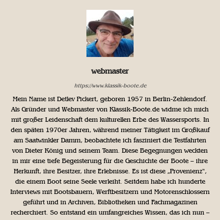
webmaster
https://www.klassik-boote.de
Mein Name ist Detlev Pickert, geboren 1957 in Berlin-Zehlendorf.
Als Gründer und Webmaster von Klassik-Boote.de widme ich mich
mit großer Leidenschaft dem kulturellen Erbe des Wassersports. In
den späten 1970er Jahren, während meiner Tätigkeit im Großkauf
am Saatwinkler Damm, beobachtete ich fasziniert die Testfahrten
von Dieter König und seinem Team. Diese Begegnungen weckten
in mir eine tiefe Begeisterung für die Geschichte der Boote – ihre
Herkunft, ihre Besitzer, ihre Erlebnisse. Es ist diese „Provenienz“,
die einem Boot seine Seele verleiht. Seitdem habe ich hunderte
Interviews mit Bootsbauern, Werftbesitzern und Motorenschlossern
geführt und in Archiven, Bibliotheken und Fachmagazinen
recherchiert. So entstand ein umfangreiches Wissen, das ich nun –