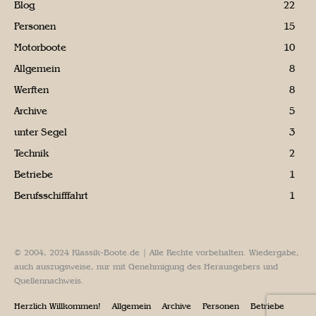
Blog
22
Personen
15
Motorboote
10
Allgemein
8
Werften
8
Archive
5
unter Segel
3
Technik
2
Betriebe
1
Berufsschifffahrt
1
© 2004, 2024 Klassik-Boote.de | Alle Rechte vorbehalten. Wiedergabe,
auch auszugsweise, nur mit Genehmigung des Herausgebers und
Quellennachweis.
Herzlich Willkommen!
Allgemein
Archive
Personen
Betriebe