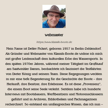
webmaster
https://www.klassik-boote.de
Mein Name ist Detlev Pickert, geboren 1957 in Berlin-Zehlendorf.
Als Gründer und Webmaster von Klassik-Boote.de widme ich mich
mit großer Leidenschaft dem kulturellen Erbe des Wassersports. In
den späten 1970er Jahren, während meiner Tätigkeit im Großkauf
am Saatwinkler Damm, beobachtete ich fasziniert die Testfahrten
von Dieter König und seinem Team. Diese Begegnungen weckten
in mir eine tiefe Begeisterung für die Geschichte der Boote – ihre
Herkunft, ihre Besitzer, ihre Erlebnisse. Es ist diese „Provenienz“,
die einem Boot seine Seele verleiht. Seitdem habe ich hunderte
Interviews mit Bootsbauern, Werftbesitzern und Motorenschlossern
geführt und in Archiven, Bibliotheken und Fachmagazinen
recherchiert. So entstand ein umfangreiches Wissen, das ich nun –