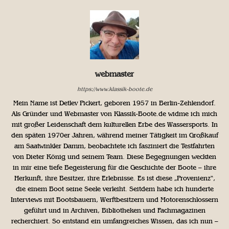
webmaster
https://www.klassik-boote.de
Mein Name ist Detlev Pickert, geboren 1957 in Berlin-Zehlendorf.
Als Gründer und Webmaster von Klassik-Boote.de widme ich mich
mit großer Leidenschaft dem kulturellen Erbe des Wassersports. In
den späten 1970er Jahren, während meiner Tätigkeit im Großkauf
am Saatwinkler Damm, beobachtete ich fasziniert die Testfahrten
von Dieter König und seinem Team. Diese Begegnungen weckten
in mir eine tiefe Begeisterung für die Geschichte der Boote – ihre
Herkunft, ihre Besitzer, ihre Erlebnisse. Es ist diese „Provenienz“,
die einem Boot seine Seele verleiht. Seitdem habe ich hunderte
Interviews mit Bootsbauern, Werftbesitzern und Motorenschlossern
geführt und in Archiven, Bibliotheken und Fachmagazinen
recherchiert. So entstand ein umfangreiches Wissen, das ich nun –