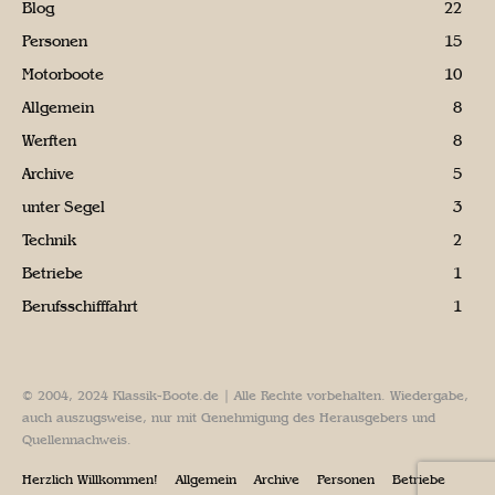
Blog
22
Personen
15
Motorboote
10
Allgemein
8
Werften
8
Archive
5
unter Segel
3
Technik
2
Betriebe
1
Berufsschifffahrt
1
© 2004, 2024 Klassik-Boote.de | Alle Rechte vorbehalten. Wiedergabe,
auch auszugsweise, nur mit Genehmigung des Herausgebers und
Quellennachweis.
Herzlich Willkommen!
Allgemein
Archive
Personen
Betriebe