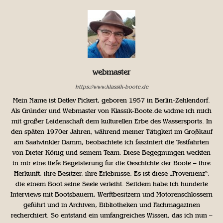
webmaster
https://www.klassik-boote.de
Mein Name ist Detlev Pickert, geboren 1957 in Berlin-Zehlendorf.
Als Gründer und Webmaster von Klassik-Boote.de widme ich mich
mit großer Leidenschaft dem kulturellen Erbe des Wassersports. In
den späten 1970er Jahren, während meiner Tätigkeit im Großkauf
am Saatwinkler Damm, beobachtete ich fasziniert die Testfahrten
von Dieter König und seinem Team. Diese Begegnungen weckten
in mir eine tiefe Begeisterung für die Geschichte der Boote – ihre
Herkunft, ihre Besitzer, ihre Erlebnisse. Es ist diese „Provenienz“,
die einem Boot seine Seele verleiht. Seitdem habe ich hunderte
Interviews mit Bootsbauern, Werftbesitzern und Motorenschlossern
geführt und in Archiven, Bibliotheken und Fachmagazinen
recherchiert. So entstand ein umfangreiches Wissen, das ich nun –