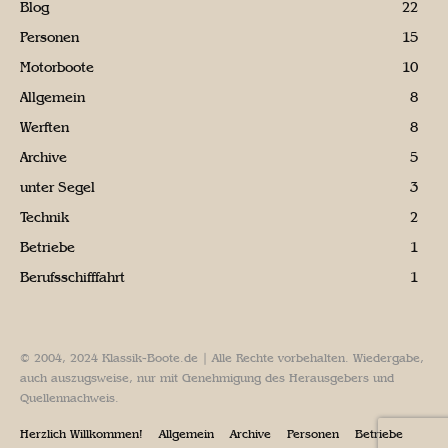
Blog
22
Personen
15
Motorboote
10
Allgemein
8
Werften
8
Archive
5
unter Segel
3
Technik
2
Betriebe
1
Berufsschifffahrt
1
© 2004, 2024 Klassik-Boote.de | Alle Rechte vorbehalten. Wiedergabe,
auch auszugsweise, nur mit Genehmigung des Herausgebers und
Quellennachweis.
Herzlich Willkommen!
Allgemein
Archive
Personen
Betriebe