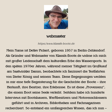
webmaster
https://www.klassik-boote.de
Mein Name ist Detlev Pickert, geboren 1957 in Berlin-Zehlendorf.
Als Gründer und Webmaster von Klassik-Boote.de widme ich mich
mit großer Leidenschaft dem kulturellen Erbe des Wassersports. In
den späten 1970er Jahren, während meiner Tätigkeit im Großkauf
am Saatwinkler Damm, beobachtete ich fasziniert die Testfahrten
von Dieter König und seinem Team. Diese Begegnungen weckten
in mir eine tiefe Begeisterung für die Geschichte der Boote – ihre
Herkunft, ihre Besitzer, ihre Erlebnisse. Es ist diese „Provenienz“,
die einem Boot seine Seele verleiht. Seitdem habe ich hunderte
Interviews mit Bootsbauern, Werftbesitzern und Motorenschlossern
geführt und in Archiven, Bibliotheken und Fachmagazinen
recherchiert. So entstand ein umfangreiches Wissen, das ich nun –