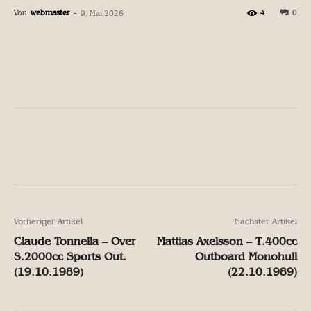
Von
webmaster
-
4
0
9. Mai 2026
Facebook
X
Pinterest
W
Facebook
X
Pinterest
W
Vorheriger Artikel
Nächster Artikel
Claude Tonnella – Over
Mattias Axelsson – T.400cc
S.2000cc Sports Out.
Outboard Monohull
(19.10.1989)
(22.10.1989)