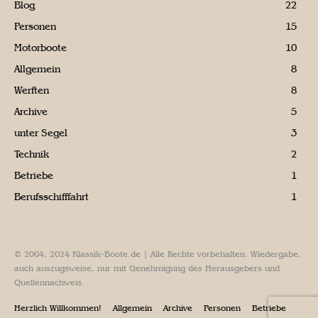
Blog
22
Personen
15
Motorboote
10
Allgemein
8
Werften
8
Archive
5
unter Segel
3
Technik
2
Betriebe
1
Berufsschifffahrt
1
© 2004, 2024 Klassik-Boote.de | Alle Rechte vorbehalten. Wiedergabe,
auch auszugsweise, nur mit Genehmigung des Herausgebers und
Quellennachweis.
Herzlich Willkommen!
Allgemein
Archive
Personen
Betriebe