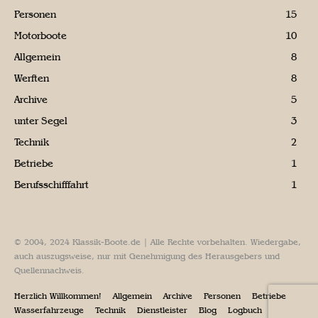
Personen
15
Motorboote
10
Allgemein
8
Werften
8
Archive
5
unter Segel
3
Technik
2
Betriebe
1
Berufsschifffahrt
1
© 2004, 2024 Klassik-Boote.de | Alle Rechte vorbehalten. Wiedergabe,
auch auszugsweise, nur mit Genehmigung des Herausgebers und
Quellennachweis.
Herzlich Willkommen!
Allgemein
Archive
Personen
Betriebe
Wasserfahrzeuge
Technik
Dienstleister
Blog
Logbuch