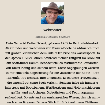
webmaster
https://www.klassik-boote.de
Mein Name ist Detlev Pickert, geboren 1957 in Berlin-Zehlendorf.
Als Gründer und Webmaster von Klassik-Boote.de widme ich mich
mit großer Leidenschaft dem kulturellen Erbe des Wassersports. In
den späten 1970er Jahren, während meiner Tätigkeit im Großkauf
am Saatwinkler Damm, beobachtete ich fasziniert die Testfahrten
von Dieter König und seinem Team. Diese Begegnungen weckten
in mir eine tiefe Begeisterung für die Geschichte der Boote – ihre
Herkunft, ihre Besitzer, ihre Erlebnisse. Es ist diese „Provenienz“,
die einem Boot seine Seele verleiht. Seitdem habe ich hunderte
Interviews mit Bootsbauern, Werftbesitzern und Motorenschlossern
geführt und in Archiven, Bibliotheken und Fachmagazinen
recherchiert. So entstand ein umfangreiches Wissen, das ich nun –
nach einer längeren Pause – Stück für Stück auf dieser Plattform