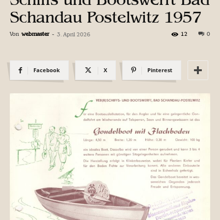
Schandau Postelwitz 1957
Von
webmaster
-
12
0
3. April 2026
Facebook
X
Pinterest